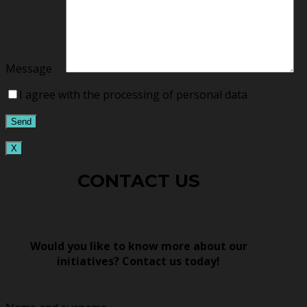
Message
I agree with the processing of personal data
X
CONTACT US
Would you like to know more about our
initiatives? Contact us today!