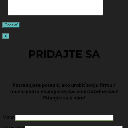
X
PRIDAJTE SA
Potrebujete poradiť, ako urobiť svoju firmu /
municipalitu ekologickejšou a udržateľnejšou?
Pripojte sa k nám!
Meno