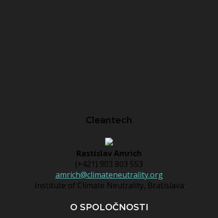
Cleantech
Rastislav Amrich
(+421) 903 803 553
amrich@climateneutrality.org
Institute of Climate Neutrality, Bratislava
O SPOLOČNOSTI