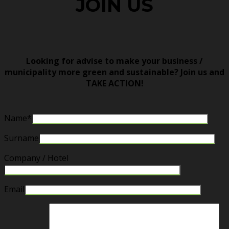
JOIN US
Looking for advise to make your business /
municipality more green and sustainable? Join us and
TAKE ACTION!
Name*
Surname
Company / Hotel
Email