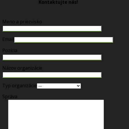
Kontaktujte nás!
Meno a priezvisko
Email
Pozícia
Názov organizácie
Typ organizácie
Správa