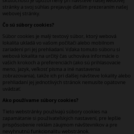
skutočnosti je upozornený pri návšteve našej webovej
stránky a svoj súhlas prejavuje ďalším prezeraním našej
webovej stránky.
Čo sú súbory cookies?
Súbor cookies je malý textový súbor, ktorý webová
lokalita ukladá vo vašom počítači alebo mobilnom
zariadení pri jej prehliadaní. Vďaka tomuto súboru si
webová lokalita na určitý čas uchováva informácie o
vašich krokoch a preferenciách (ako sú prihlasovacie
meno, jazyk, veľkosť písma a iné nastavenia
zobrazovania), takže ich pri ďalšej návšteve lokality alebo
prehliadaní jej jednotlivých stránok nemusíte opätovne
uvádzať.
Ako používame súbory cookies?
Tieto webstránky používajú súbory cookies na
zapamätanie si použivateľských nastavení, pre lepšie
prispôsobenie reklám záujmom návštevníkov a pre
nevyhnutnú funkcionalitu webstránok.