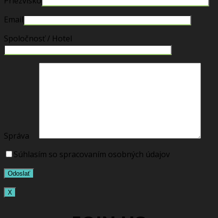
Priezvisko
Email
Spoločnosť / Hotel
Správa
Súhlasím so spracovaním osobných údajov
X